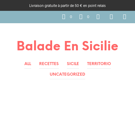
Livraison gratuite à partir de 50 € en point relais
0
0
Balade En Sicilie
ALL
RECETTES
SICILE
TERRITORIO
UNCATEGORIZED
BALADES EN SICILE
SICILE