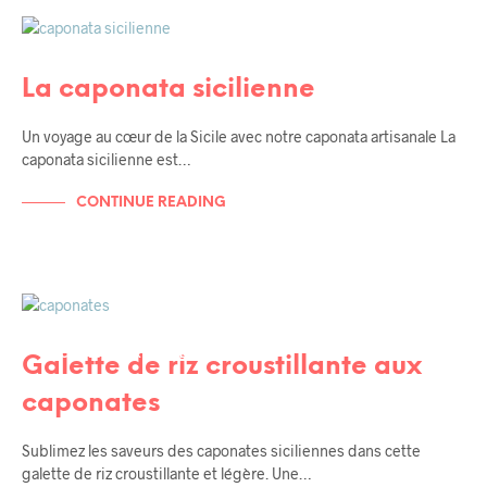
RECETTES
RECETTES DE TOUS LES JOURS
La caponata sicilienne
Un voyage au cœur de la Sicile avec notre caponata artisanale La
caponata sicilienne est…
CONTINUE READING
RECETTES
RECETTES DE TOUS LES JOURS
RECETTES HYPER RAPIDE
Galette de riz croustillante aux
caponates
Sublimez les saveurs des caponates siciliennes dans cette
galette de riz croustillante et légère. Une…