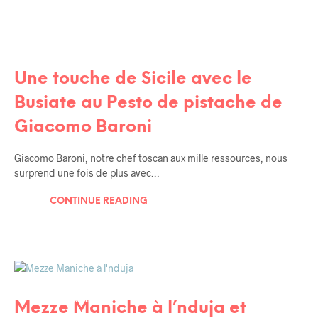
RECETTES
RECETTES DE TOUS LES JOURS
Une touche de Sicile avec le
Busiate au Pesto de pistache de
Giacomo Baroni
Giacomo Baroni, notre chef toscan aux mille ressources, nous
surprend une fois de plus avec…
CONTINUE READING
RECETTES
RECETTES DE TOUS LES JOURS
UNCATEGORIZED
Mezze Maniche à l’nduja et