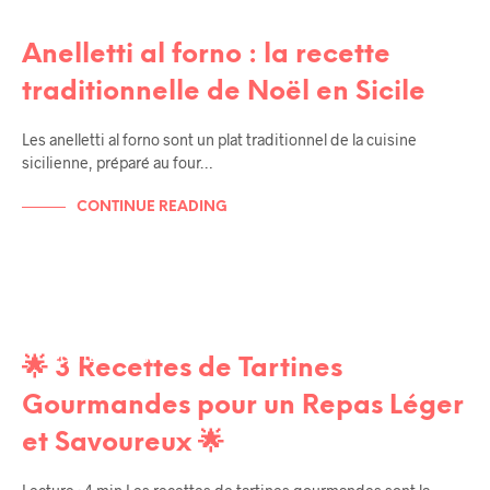
RECETTES
RECETTES DE FÊTES SICILIENNES
Anelletti al forno : la recette
traditionnelle de Noël en Sicile
Les anelletti al forno sont un plat traditionnel de la cuisine
sicilienne, préparé au four…
CONTINUE READING
RECETTES
RECETTES DE TOUS LES JOURS
RECETTES HYPER RAPIDE
🌟 3 Recettes de Tartines
Gourmandes pour un Repas Léger
et Savoureux 🌟