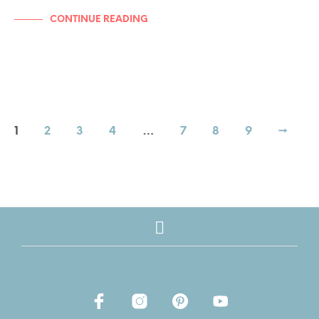
CONTINUE READING
1
2
3
4
…
7
8
9
→