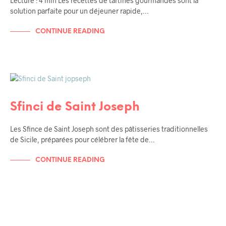
Lecture : 4 min Les recettes de tartines gourmandes sont la
solution parfaite pour un déjeuner rapide,…
CONTINUE READING
RECETTES
RECETTES DE FÊTES SICILIENNES
Sfinci de Saint Joseph
Les Sfince de Saint Joseph sont des pâtisseries traditionnelles
de Sicile, préparées pour célébrer la fête de…
CONTINUE READING
RECETTES
RECETTES DE TOUS LES JOURS