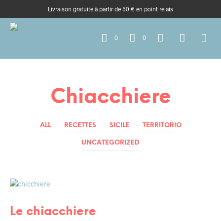
Livraison gratuite à partir de 50 € en point relais
0
0
Chiacchiere
ALL
RECETTES
SICILE
TERRITORIO
UNCATEGORIZED
RECETTES
RECETTES DE FÊTES SICILIENNES
Le chiacchiere