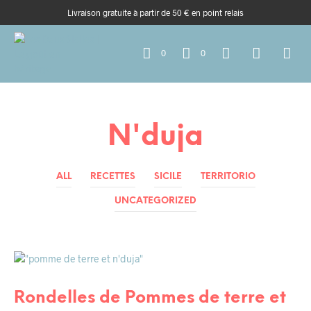
Livraison gratuite à partir de 50 € en point relais
0
0
N'duja
ALL
RECETTES
SICILE
TERRITORIO
UNCATEGORIZED
RECETTES
RECETTES HYPER RAPIDE
Rondelles de Pommes de terre et