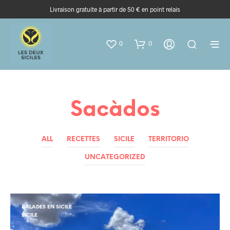
Livraison gratuite à partir de 50 € en point relais
0
0
Sacàdos
ALL
RECETTES
SICILE
TERRITORIO
UNCATEGORIZED
BALADES EN SICILE
SICILE