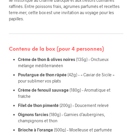
île historique au charme baroque et aux trésors culinaires
raffinés. Entre poissons frais, agrumes parfumés et recettes
terre-mer, cette box est une invitation au voyage pour les
papilles.
Contenu de la box
(pour 4 personnes)
Crème de thon & olives noires
(135g) – Onctueux
mélange méditerranéen
Poutargue de thon râpée
(42g) – « Caviar de Sicile »
pour sublimer vos plats
Crème de fenouil sauvage
(180g) – Aromatique et
fraîche
Filet de thon pimenté
(200g) – Doucement relevé
Oignons farcies
(180g) – Garnies d’aubergines,
champignons et thon
Brioche à l’orange
(500g) – Moelleuse et parfumée