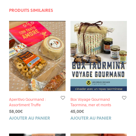
PRODUITS SIMILAIRES
Aperitivo Gourmand :
Box Voyage Gourmand
Assortiment Truffe
Taormina, mer et monts
58,00
€
45,00
€
AJOUTER AU PANIER
AJOUTER AU PANIER