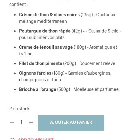
contient :
Crème de thon & olives noires
(135g) – Onctueux
mélange méditerranéen
Poutargue de thon râpée
(42g) – « Caviar de Sicile »
pour sublimer vos plats
Crème de fenouil sauvage
(180g) – Aromatique et
fraîche
Filet de thon pimenté
(200g) – Doucement relevé
Oignons farcies
(180g) – Garnies d’aubergines,
champignons et thon
Brioche à l’orange
(500g) – Moelleuse et parfumée
2 en stock
AJOUTER AU PANIER