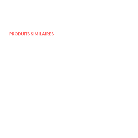
12,00
€
PRODUITS SIMILAIRES
11,00
€
4,50
€
9,00
€
4,50
€