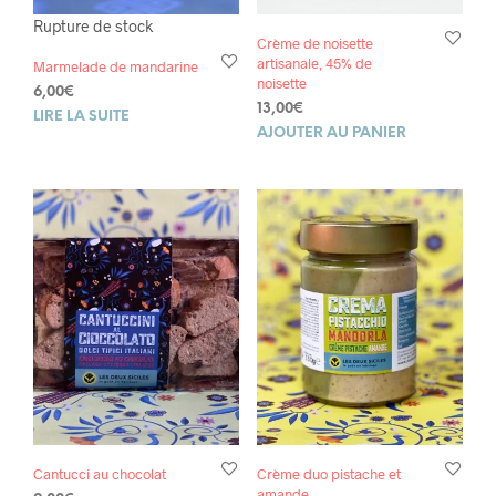
Rupture de stock
Crème de noisette
artisanale, 45% de
Marmelade de mandarine
noisette
6,00
€
13,00
€
LIRE LA SUITE
AJOUTER AU PANIER
Cantucci au chocolat
Crème duo pistache et
amande