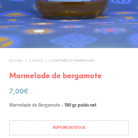
ACCUEIL
/
IL DOLCE
/
CONFITURES ET MARMELADES
Marmelade de bergamote
7,00
€
Marmelade de Bergamote –
180 gr poids net
RUPTURE DE STOCK