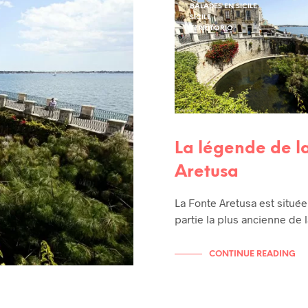
BALADES EN SICILE
SICILE
TERRITORIO
La légende de l
Aretusa
La Fonte Aretusa est située
partie la plus ancienne de l
CONTINUE READING