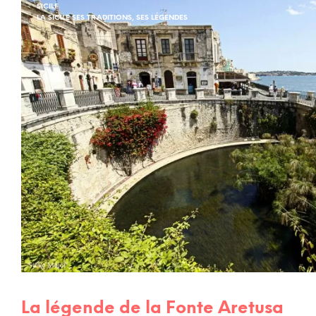
SICILE
LA SICILE SES TRADITIONS, SES LÉGENDES
La légende de la Fonte Aretusa