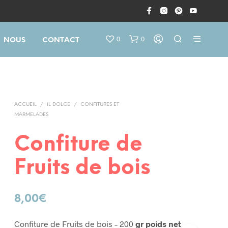
0
0
NOUS
CONTACT
ACCUEIL
/
IL DOLCE
/
CONFITURES ET
MARMELADES
Confiture de
V
Fruits de bois
O
T
R
8,00
€
E
P
A
Confiture de Fruits de bois – 200
gr poids net