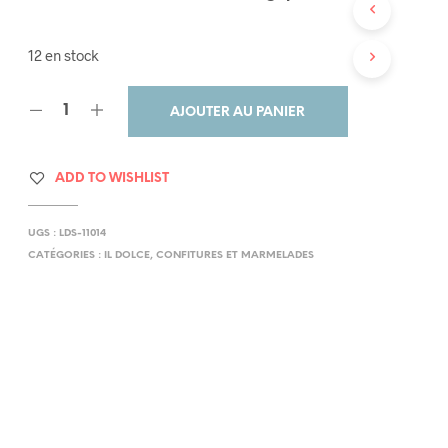
N
I
E
12 en stock
R
E
S
AJOUTER AU PANIER
T
V
I
D
ADD TO WISHLIST
E
.
UGS :
LDS-11014
CATÉGORIES :
IL DOLCE
,
CONFITURES ET MARMELADES