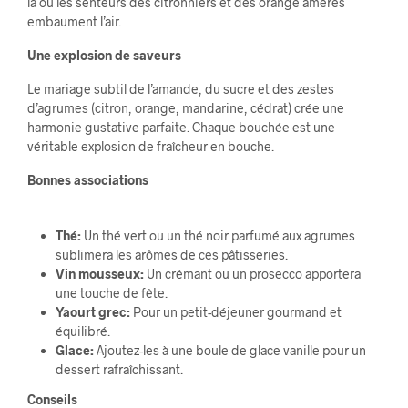
là où les senteurs des citronniers et des orange amères
embaument l’air.
Une explosion de saveurs
Le mariage subtil de l’amande, du sucre et des zestes
d’agrumes (citron, orange, mandarine, cédrat) crée une
harmonie gustative parfaite. Chaque bouchée est une
véritable explosion de fraîcheur en bouche.
Bonnes associations
Thé:
Un thé vert ou un thé noir parfumé aux agrumes
sublimera les arômes de ces pâtisseries.
Vin mousseux:
Un crémant ou un prosecco apportera
une touche de fête.
Yaourt grec:
Pour un petit-déjeuner gourmand et
équilibré.
Glace:
Ajoutez-les à une boule de glace vanille pour un
dessert rafraîchissant.
Conseils