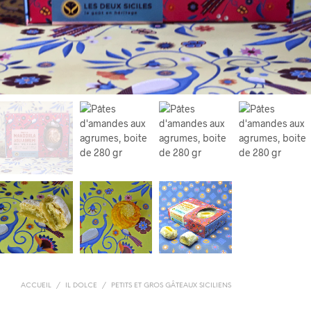
ACCUEIL
/
IL DOLCE
/
PETITS ET GROS GÂTEAUX SICILIENS