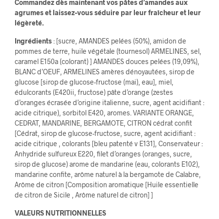
Commandez dès maintenant vos pâtes d’amandes aux
agrumes et laissez-vous séduire par leur fraîcheur et leur
légèreté.
Ingrédients
: [sucre, AMANDES pelées (50%), amidon de
pommes de terre, huile végétale (tournesol) ARMELINES, sel,
caramel E150a (colorant) ] AMANDES douces pelées (19,09%),
BLANC d’OEUF, ARMELINES amères dénoyautées, sirop de
glucose [sirop de glucose-fructose (mai), eau], miel,
édulcorants (E420ii, fructose) pâte d’orange (zestes
d’oranges écrasée d’origine italienne, sucre, agent acidifiant :
acide citrique), sorbitol E420, aromes. VARIANTE ORANGE,
CEDRAT, MANDARINE, BERGAMOTE, CITRON cédrat confit
[Cédrat, sirop de glucose-fructose, sucre, agent acidifiant :
acide citrique , colorants [bleu patenté v E131], Conservateur :
Anhydride sulfureux E220, filet d’oranges (oranges, sucre,
sirop de glucose) arome de mandarine (eau, colorants E102),
mandarine confite, arôme naturel à la bergamote de Calabre,
Arôme de citron [Composition aromatique [Huile essentielle
de citron de Sicile , Arôme naturel de citron] ]
VALEURS NUTRITIONNELLES