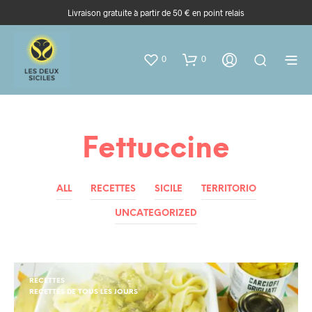
Livraison gratuite à partir de 50 € en point relais
0
0
Fettuccine
ALL
RECETTES
SICILE
TERRITORIO
UNCATEGORIZED
RECETTES
RECETTES DE TOUS LES JOURS