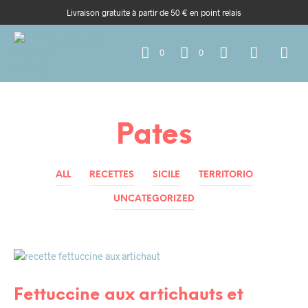
Livraison gratuite à partir de 50 € en point relais
0
0
Pates
ALL
RECETTES
SICILE
TERRITORIO
UNCATEGORIZED
RECETTES
RECETTES DE TOUS LES JOURS
Fettuccine aux artichauts et