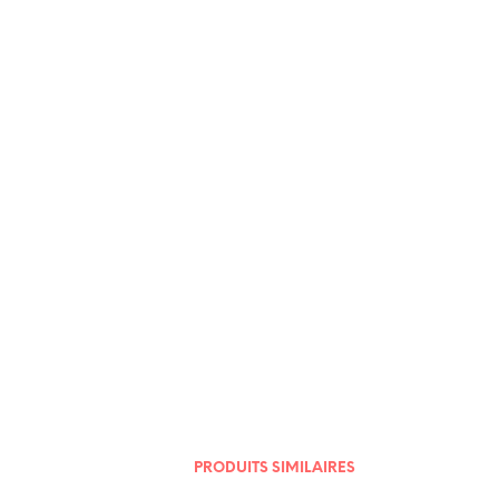
8,30
€
6,00
€
PRODUITS SIMILAIRES