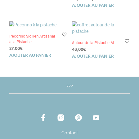
prix
prix
AJOUTER AU PANIER
initial
actuel
était :
est :
48,00€.
30,00€.
Pecorino Sicilien Artisanal
à la Pistache
Autour de la Pistache M
27,00
€
48,00
€
AJOUTER AU PANIER
AJOUTER AU PANIER
Contact