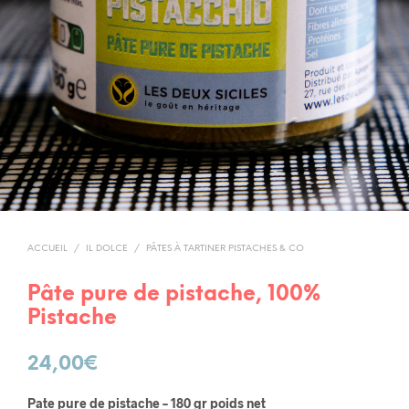
ACCUEIL
/
IL DOLCE
/
PÂTES À TARTINER PISTACHES & CO
Pâte pure de pistache, 100%
Pistache
24,00
€
Pate pure de pistache – 180 gr poids net