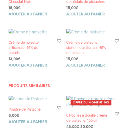
Chocolat Noir
des éclats de pistaches
18,00
€
15,00
€
AJOUTER AU PANIER
AJOUTER AU PANIER
Crème de noisette
Crème de pistache
artisanale, 45% de
sicilienne artisanale 45%
noisette
de pistache
13,00
€
15,00
€
AJOUTER AU PANIER
AJOUTER AU PANIER
PRODUITS SIMILAIRES
OFFRE DU MOMENT 38%
Poudre de Pistache
6 Poches à douille crème
8,00
€
de pistache, 150 gr
AJOUTER AU PANIER
Le
Le
48,00
€
30,00
€