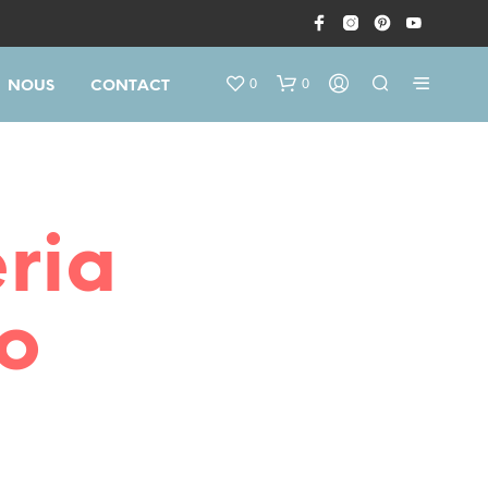
0
0
NOUS
CONTACT
ria
o
V
O
T
R
E
P
A