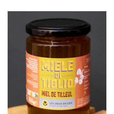
initial
actuel
était :
est :
18,00€.
13,00€.