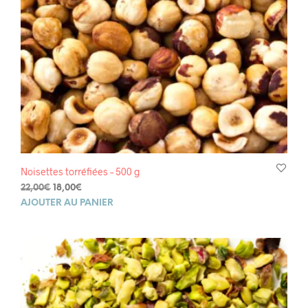
Noisettes torréfiées – 500 g
Le
Le
22,00
€
18,00
€
prix
prix
AJOUTER AU PANIER
initial
actuel
était :
est :
22,00€.
18,00€.