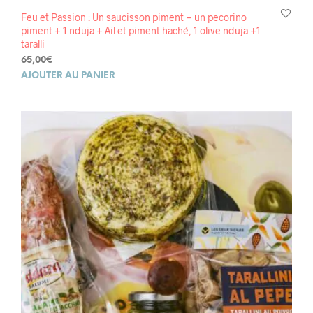
Feu et Passion : Un saucisson piment + un pecorino
piment + 1 nduja + Ail et piment haché, 1 olive nduja +1
taralli
65,00
€
AJOUTER AU PANIER