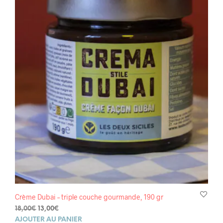
Crème Dubai – triple couche gourmande, 190 gr
Le
Le
18,00
€
13,00
€
prix
prix
AJOUTER AU PANIER