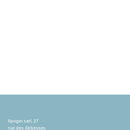
13,00
€
9,00
€
0,00
€
Apogei sarl, 27
rue des Abbesses