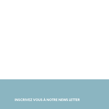
43,00
€
35,00
€
53,00
€
4
INSCRIVEZ VOUS À NOTRE NEWS LETTER