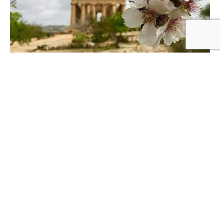
Les amandes de Sicile
Les amandes douces, incontestablement croquantes, sont une
véritable panacée pour la santé car elles apportent…
CONTINUE READING
SICILE
LA SICILE SES TRADITIONS, SES LÉGENDES