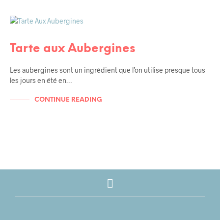
RECETTES
RECETTES DE TOUS LES JOURS
UNCATEGORIZED
Tarte aux Aubergines
Les aubergines sont un ingrédient que l’on utilise presque tous
les jours en été en…
CONTINUE READING