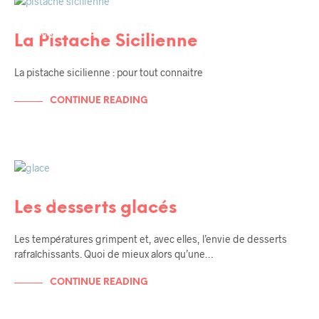
BALADES EN SICILE
SICILE
UNCATEGORIZED
La Pistache Sicilienne
La pistache sicilienne : pour tout connaitre
CONTINUE READING
RECETTES
STREET FOOD SICILIENNE
UNCATEGORIZED
Les desserts glacés
Les températures grimpent et, avec elles, l’envie de desserts
rafraîchissants. Quoi de mieux alors qu’une…
CONTINUE READING