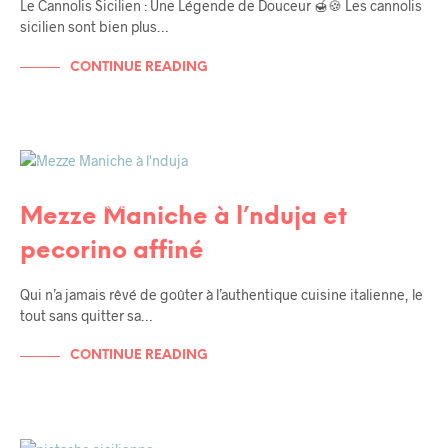
Le Cannolis Sicilien : Une Légende de Douceur 🍯🍪 Les cannolis
sicilien sont bien plus…
CONTINUE READING
RECETTES
RECETTES DE TOUS LES JOURS
UNCATEGORIZED
Mezze Maniche à l’nduja et
pecorino affiné
Qui n’a jamais rêvé de goûter à l’authentique cuisine italienne, le
tout sans quitter sa…
CONTINUE READING