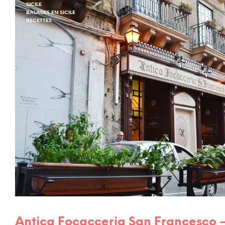
SICILE
BALADES EN SICILE
RECETTES
Antica Focacceria San Francesco 