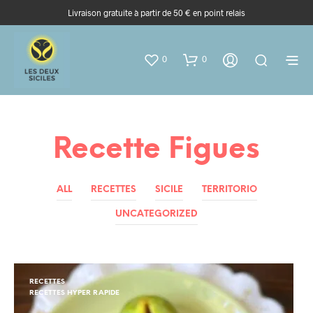
Livraison gratuite à partir de 50 € en point relais
0
0
Recette Figues
ALL
RECETTES
SICILE
TERRITORIO
UNCATEGORIZED
RECETTES
RECETTES HYPER RAPIDE