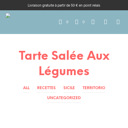
Livraison gratuite à partir de 50 € en point relais
0
0
Tarte Salée Aux
Légumes
ALL
RECETTES
SICILE
TERRITORIO
UNCATEGORIZED
RECETTES