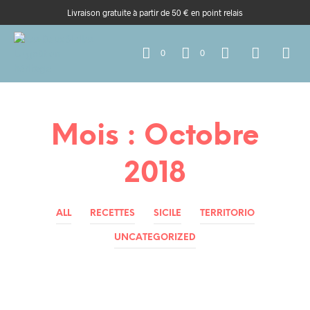
Livraison gratuite à partir de 50 € en point relais
0
0
Mois :
Octobre
2018
ALL
RECETTES
SICILE
TERRITORIO
UNCATEGORIZED
RENCONTRES / AMIS