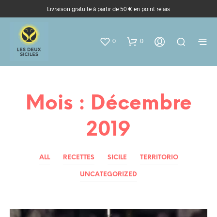
Livraison gratuite à partir de 50 € en point relais
0
0
Mois :
Décembre
2019
ALL
RECETTES
SICILE
TERRITORIO
UNCATEGORIZED