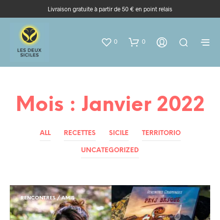
Livraison gratuite à partir de 50 € en point relais
0
0
Mois :
Janvier 2022
ALL
RECETTES
SICILE
TERRITORIO
UNCATEGORIZED
RENCONTRES / AMIS