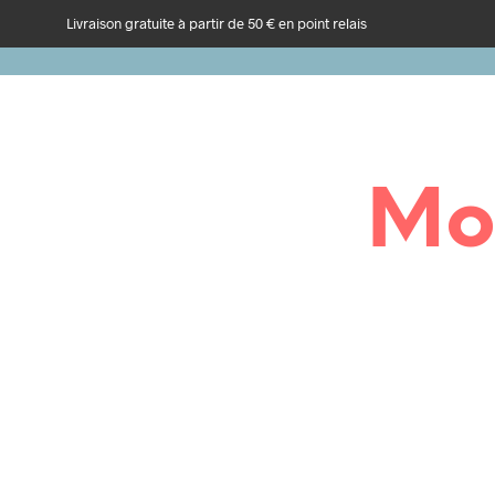
Livraison gratuite à partir de 50 € en point relais
Mo
RECETTES
RECETTES DE FÊTES SICILIENNES