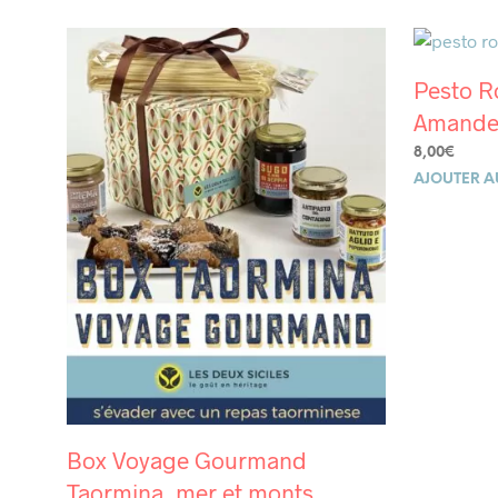
Pesto R
Amande
8,00
€
AJOUTER A
Box Voyage Gourmand
Taormina, mer et monts