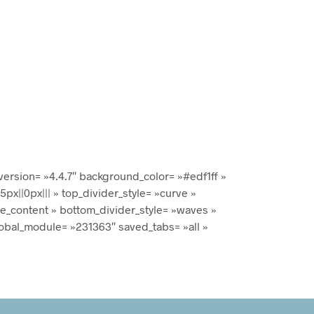
_version= »4.4.7″ background_color= »#edf1ff »
x||0px||| » top_divider_style= »curve »
ve_content » bottom_divider_style= »waves »
obal_module= »231363″ saved_tabs= »all »