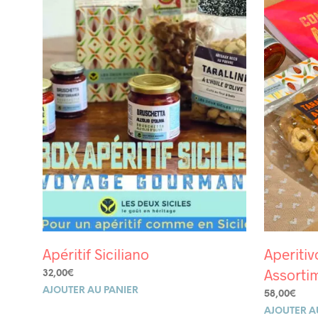
Apéritif Siciliano
Aperiti
Assorti
32,00
€
AJOUTER AU PANIER
58,00
€
AJOUTER A