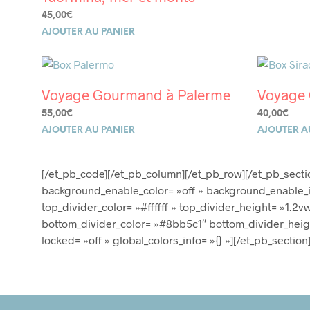
45,00
€
AJOUTER AU PANIER
Voyage Gourmand à Palerme
Voyage 
55,00
€
40,00
€
AJOUTER AU PANIER
AJOUTER A
[/et_pb_code][/et_pb_column][/et_pb_row][/et_pb_sectio
background_enable_color= »off » background_enable_im
top_divider_color= »#ffffff » top_divider_height= »1.
bottom_divider_color= »#8bb5c1″ bottom_divider_heig
locked= »off » global_colors_info= »{} »][/et_pb_section