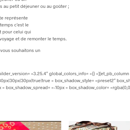
 au petit déjeuner ou au goûter ;
te représente
 temps c’est le
t pour celui qui
n voyage et de remonter le temps.
s vous souhaitons un
ilder_version= »3.25.4″ global_colors_info= »{} »][et_pb_column
30px|30px|30px|true|true » box_shadow_style= »preset2″ box_s
» box_shadow_spread= »-10px » box_shadow_color= »rgba(0,0,0,0