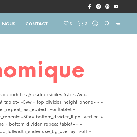
0
0
NOUS
CONTACT
nomique
mage= »https://lesdeuxsiciles.fr/dev/wp-
V
ht_tablet= »3vw » top_divider_height_phone= » »
O
T
er_repeat_last_edited= »on|tablet »
R
repeat= »50x » bottom_divider_flip= »vertical »
E
e » bottom_divider_repeat_tablet= » »
P
pb_fullwidth_slider use_bg_overlay= »off »
A