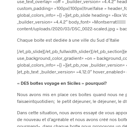
use_text_overlay= »off » _builder_version= »4.4.2″ hea
custom_padding= »100px||100px||true|false » header_fo
global_colors_info= »{} »][et_pb_slide heading= »Box 
_builder_version= »4.4.2″ body_font= »Montserrat|||||
content/uploads/2020/03/DSC_0022-scaled.jpg » backgro
Chaque boite est dediée à une ville du Sud d’Italie
[/et_pb_slide][/et_pb_fullwidth_slider][/et_pb_section]
use_background_color_gradient= »on » background_col
global_colors_info= »{} »][et_pb_row _builder_version= 
[et_pb_text _builder_version= »4.12.0″ hover_enabled= »
« DES boîtes voyage en Siciles » pourquoi?
Nous avons mis en place ces boites quand nous ne po
faisaeintquotidien; le petit déjeuner, le déjeuner, le
Dans cette situation, nous avons essayé de vous appo
de nouveau et d’agréable et nous avons créé nos boît
gourmand», dans chaque boîte nous proposons un dé