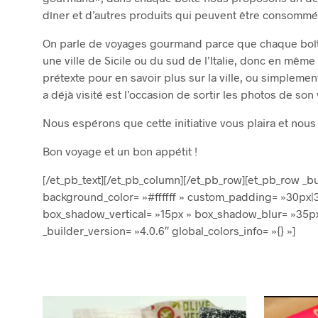
dîner et d’autres produits qui peuvent être consommés
On parle de voyages gourmand parce que chaque boî
une ville de Sicile ou du sud de l’Italie, donc en même
prétexte pour en savoir plus sur la ville, ou simplemen
a déjà visité est l’occasion de sortir les photos de so
Nous espérons que cette initiative vous plaira et nou
Bon voyage et un bon appétit !
[/et_pb_text][/et_pb_column][/et_pb_row][et_pb_row _bu
background_color= »#ffffff » custom_padding= »30px|
box_shadow_vertical= »15px » box_shadow_blur= »35px 
_builder_version= »4.0.6″ global_colors_info= »{} »]