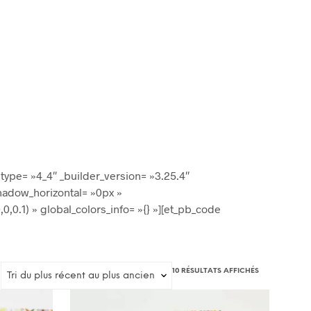
 type= »4_4″ _builder_version= »3.25.4″
hadow_horizontal= »0px »
.1) » global_colors_info= »{} »][et_pb_code
TRIÉ
10 RÉSULTATS AFFICHÉS
DU
PLUS