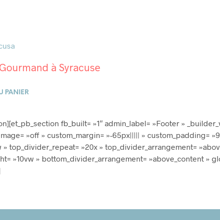
Gourmand à Syracuse
U PANIER
n][et_pb_section fb_built= »1″ admin_label= »Footer » _builder
age= »off » custom_margin= »-65px||||| » custom_padding= »95p
2vw » top_divider_repeat= »20x » top_divider_arrangement= »abo
ht= »10vw » bottom_divider_arrangement= »above_content » gl
]