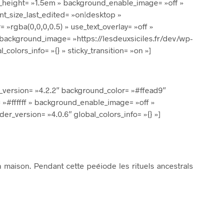
N
line_height= »1.5em » background_enable_image= »off »
I
nt_size_last_edited= »on|desktop »
E
»rgba(0,0,0,0.5) » use_text_overlay= »off »
R
» background_image= »https://lesdeuxsiciles.fr/dev/wp-
E
S
lors_info= »{} » sticky_transition= »on »]
T
V
I
D
der_version= »4.2.2″ background_color= »#ffead9″
E
»#ffffff » background_enable_image= »off »
.
der_version= »4.0.6″ global_colors_info= »{} »]
maison. Pendant cette peéiode les rituels ancestrals