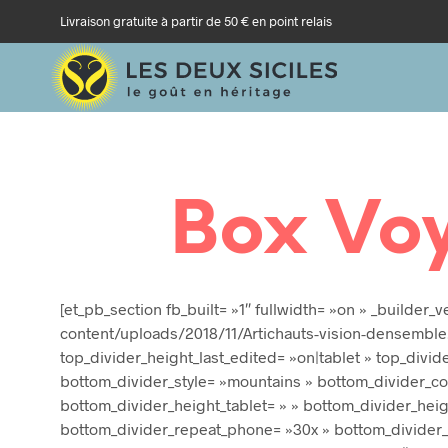
Livraison gratuite à partir de 50 € en point relais
Box Vo
[et_pb_section fb_built= »1″ fullwidth= »on » _builder
content/uploads/2018/11/Artichauts-vision-densemble.j
top_divider_height_last_edited= »on|tablet » top_divid
bottom_divider_style= »mountains » bottom_divider_col
bottom_divider_height_tablet= » » bottom_divider_hei
bottom_divider_repeat_phone= »30x » bottom_divider_re