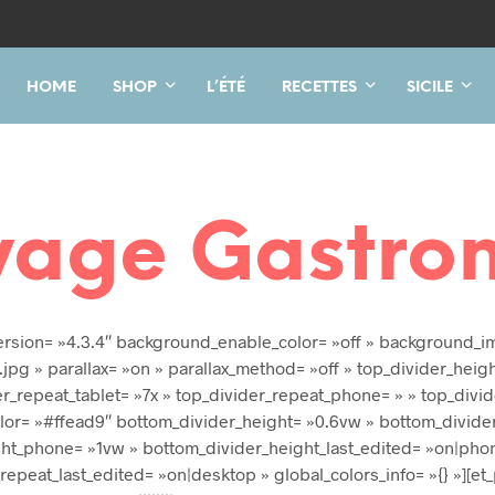
HOME
SHOP
L’ÉTÉ
RECETTES
SICILE
yage Gastro
_version= »4.3.4″ background_enable_color= »off » background_i
pg » parallax= »on » parallax_method= »off » top_divider_heig
er_repeat_tablet= »7x » top_divider_repeat_phone= » » top_divid
or= »#ffead9″ bottom_divider_height= »0.6vw » bottom_divider_
ght_phone= »1vw » bottom_divider_height_last_edited= »on|phon
peat_last_edited= »on|desktop » global_colors_info= »{} »][et_