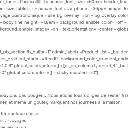
der_font= »Pacifico|||||||| » header_font_size= »60px » header_
nt_size_tablet= » » header_font_size_phone= »36px » header_fo
Voyage Gastronomique » use_bg_overlay= »on » bg_overlay_color= 
||| » body_line_height= »1.8em » background_enable_color= »off 
und_enable_image= »on » text_orientation= »center » global_co
[et_pb_section fb_built= »1″ admin_label= »Product List » _buil
or_gradient_start= »#ffead9″ background_color_gradient_end= 
»4.0.6″ global_colors_info= »{} »][et_pb_column type= »4_4″ _buil
0″ global_colors_info= »{} » sticky_enabled= »0″]
uvions pas bouger… Nous étions tous obligés de rester à la 
 dîner, et même un goûter, marquent nos journées à la maison.
rter quelque chose
es : «voyages
jeuner ou un