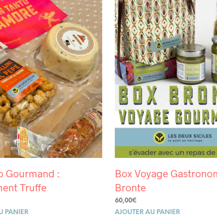
vo Gourmand :
Box Voyage Gastrono
ment Truffe
Bronte
60,00
€
U PANIER
AJOUTER AU PANIER