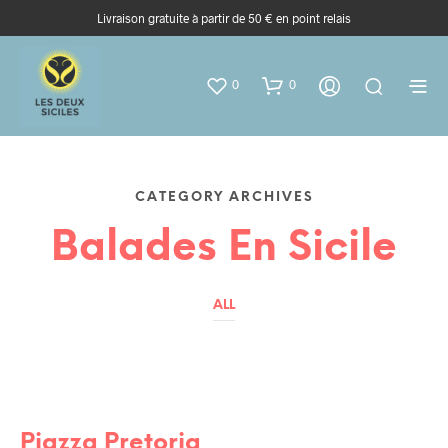
Livraison gratuite à partir de 50 € en point relais
0
0
CATEGORY ARCHIVES
Balades En Sicile
ALL
BALADES EN SICILE
SICILE
Piazza Pretoria