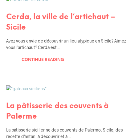
TERRITORIO
BALADES EN SICILE
SICILE
Cerda, la ville de l’artichaut –
Sicile
Avez vous envie de découvrir un lieu atypique en Sicile? Aimez
vous l’artichaut? Cerda est…
CONTINUE READING
TERRITORIO
BALADES EN SICILE
SICILE
La pâtisserie des couvents à
Palerme
La pâtisserie sicilienne des couvents de Palermo, Sicile, des
recette d’antan, à découvrir et à…