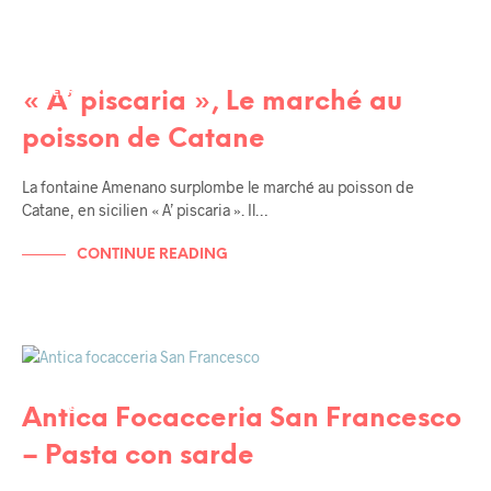
SICILE
BALADES EN SICILE
TERRITORIO
« A’ piscaria », Le marché au
poisson de Catane
La fontaine Amenano surplombe le marché au poisson de
Catane, en sicilien « A’ piscaria ». Il…
CONTINUE READING
SICILE
BALADES EN SICILE
RECETTES
Antica Focacceria San Francesco
– Pasta con sarde