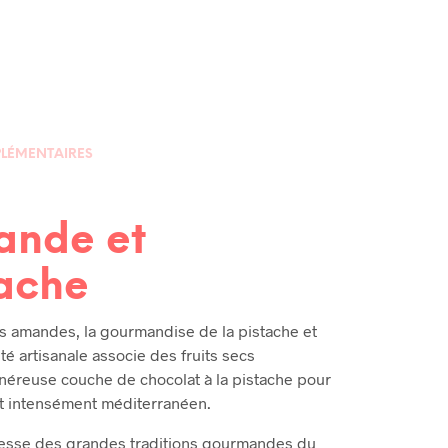
LÉMENTAIRES
ande et
tache
des amandes, la gourmandise de la pistache et
ité artisanale associe des fruits secs
éreuse couche de chocolat à la pistache pour
goût intensément méditerranéen.
hesse des grandes traditions gourmandes du