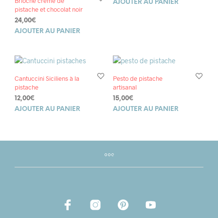
Brioche crème de
prix
prix
AJOUTER AU PANIER
pistache et chocolat noir
initial
actuel
était :
est :
24,00
€
49,00€.
34,30€.
AJOUTER AU PANIER
Cantuccini Siciliens à la
Pesto de pistache
pistache
artisanal
12,00
€
15,00
€
AJOUTER AU PANIER
AJOUTER AU PANIER