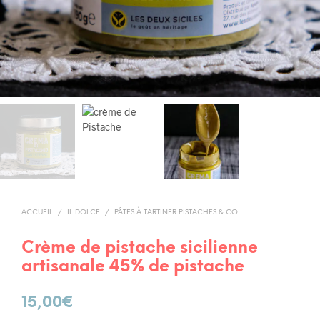
ACCUEIL
/
IL DOLCE
/
PÂTES À TARTINER PISTACHES & CO
Crème de pistache sicilienne
artisanale 45% de pistache
15,00
€