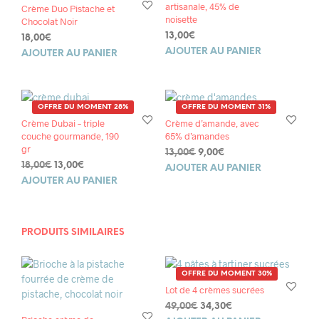
artisanale, 45% de
Crème Duo Pistache et
noisette
Chocolat Noir
13,00
€
18,00
€
AJOUTER AU PANIER
AJOUTER AU PANIER
OFFRE DU MOMENT 28%
OFFRE DU MOMENT 31%
Crème Dubai – triple
Crème d’amande, avec
couche gourmande, 190
65% d’amandes
gr
Le
Le
13,00
€
9,00
€
Le
Le
18,00
€
13,00
€
prix
prix
AJOUTER AU PANIER
prix
prix
initial
actuel
AJOUTER AU PANIER
initial
actuel
était :
est :
était :
est :
13,00€.
9,00€.
18,00€.
13,00€.
PRODUITS SIMILAIRES
OFFRE DU MOMENT 30%
Lot de 4 crèmes sucrées
Le
Le
49,00
€
34,30
€