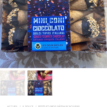
ACCUEIL
/
IL DOLCE
/
PETITS ET GROS GÂTEAUX SICILIENS