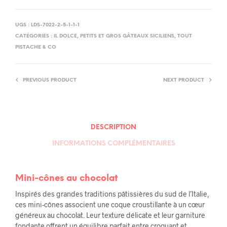
UGS :
LDS-7022-2-5-1-1-1
CATÉGORIES :
IL DOLCE
,
PETITS ET GROS GÂTEAUX SICILIENS
,
TOUT
PISTACHE & CO
PREVIOUS PRODUCT
NEXT PRODUCT
DESCRIPTION
INFORMATIONS COMPLÉMENTAIRES
Mini-cônes au chocolat
Inspirés des grandes traditions pâtissières du sud de l’Italie,
ces mini-cônes associent une coque croustillante à un cœur
généreux au chocolat. Leur texture délicate et leur garniture
fondante offrent un équilibre parfait entre croquant et