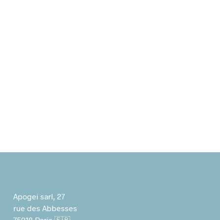
7,00
€
7,00
€
Apogei sarl, 27
rue des Abbesses
75018 Paris 🇫🇷