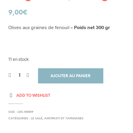
9,00
€
Olives aux graines de fenouil
–
Poids net 300 gr
11 en stock
AJOUTER AU PANIER
ADD TO WISHLIST
UGS :
LDS-80009
CATÉGORIES :
LE SALÉ
,
ANTIPASTI ET TAPENADES