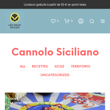
Livraison gratuite à partir de 50 € en point relais
0
0
Cannolo Siciliano
ALL
RECETTES
SICILE
TERRITORIO
UNCATEGORIZED
SICILE
LA SICILE SES TRADITIONS, SES LÉGENDES