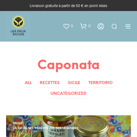
Livraison gratuite à partir de 50 € en point relais
0
0
Caponata
ALL
RECETTES
SICILE
TERRITORIO
UNCATEGORIZED
SICILE
LA SICILE SES TRADITIONS, SES LÉGENDES