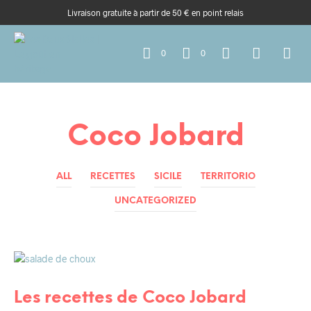
Livraison gratuite à partir de 50 € en point relais
0
0
Coco Jobard
ALL
RECETTES
SICILE
TERRITORIO
UNCATEGORIZED
RENCONTRES / AMIS
Les recettes de Coco Jobard