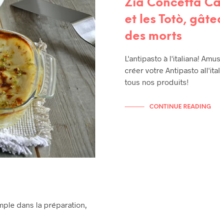
Zia Concetta Ca
et les Totò, gât
des morts
L'antipasto à l'italiana! Am
créer votre Antipasto all'ita
tous nos produits!
CONTINUE READING
mple dans la préparation,