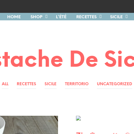
HOME
SHOP
L’ÉTÉ
RECETTES
SICILE
stache De Sic
ALL
RECETTES
SICILE
TERRITORIO
UNCATEGORIZED
SICILE
RECETTES
RECETTES DE FÊTES SICILIENNES