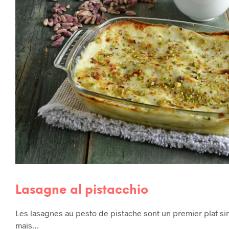
Lasagne al pistacchio
Les lasagnes au pesto de pistache sont un premier plat si
mais…