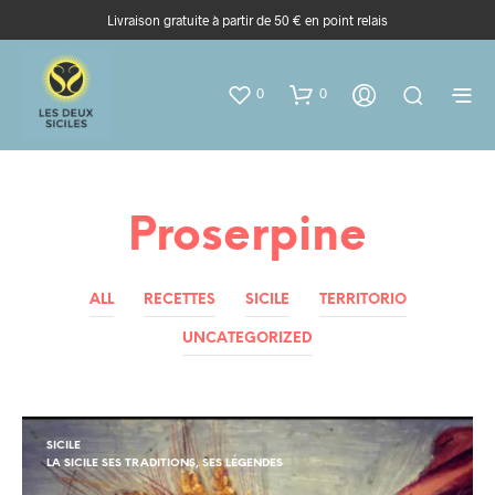
Livraison gratuite à partir de 50 € en point relais
0
0
Proserpine
ALL
RECETTES
SICILE
TERRITORIO
UNCATEGORIZED
SICILE
LA SICILE SES TRADITIONS, SES LÉGENDES