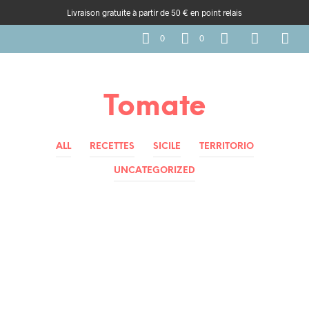
Livraison gratuite à partir de 50 € en point relais
0
0
Tomate
ALL
RECETTES
SICILE
TERRITORIO
UNCATEGORIZED
RECETTES
RECETTES DE TOUS LES JOURS