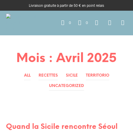
Livraison gratuite à partir de 50 € en point relais
0
0
Mois :
Avril 2025
ALL
RECETTES
SICILE
TERRITORIO
UNCATEGORIZED
RENCONTRES / AMIS
Quand la Sicile rencontre Séoul