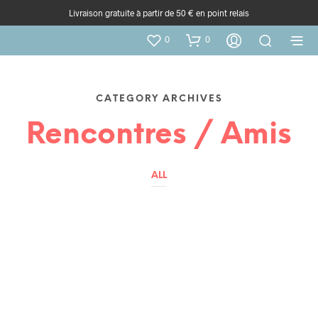
Livraison gratuite à partir de 50 € en point relais
0
0
CATEGORY ARCHIVES
Rencontres / Amis
ALL
SICILE
RENCONTRES / AMIS