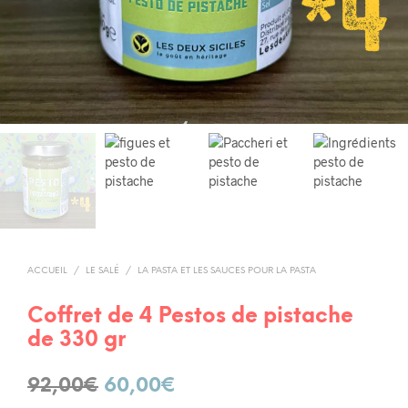
ACCUEIL
/
LE SALÉ
/
LA PASTA ET LES SAUCES POUR LA PASTA
Coffret de 4 Pestos de pistache
de 330 gr
Le
Le
92,00
€
60,00
€