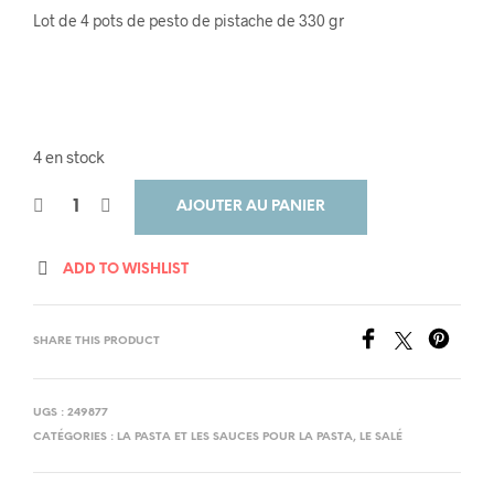
prix
prix
Lot de 4 pots de pesto de pistache de 330 gr
initial
actuel
était :
est :
92,00€.
60,00€.
4 en stock
AJOUTER AU PANIER
ADD TO WISHLIST
SHARE THIS PRODUCT
UGS :
249877
CATÉGORIES :
LA PASTA ET LES SAUCES POUR LA PASTA
,
LE SALÉ