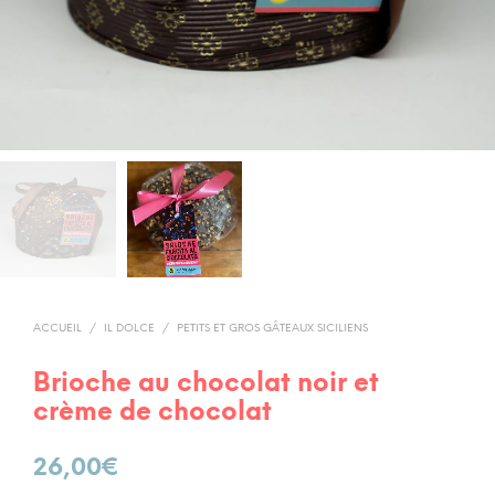
ACCUEIL
/
IL DOLCE
/
PETITS ET GROS GÂTEAUX SICILIENS
Brioche au chocolat noir et
crème de chocolat
26,00
€