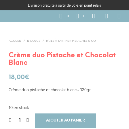
Livraison gratuite à partir de 50 € en point relais
0
0
ACCUEIL
/
IL DOLCE
/
PÂTES À TARTINER PISTACHES & CO
Crème duo Pistache et Chocolat
Blanc
18,00
€
Crème duo pistache et chocolat blanc – 330gr
10 en stock
AJOUTER AU PANIER