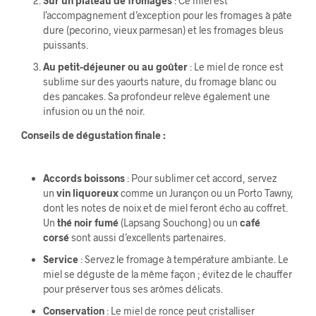
Sur un plateau de fromages
: Ce miel est
l’accompagnement d’exception pour les fromages à pâte
dure (pecorino, vieux parmesan) et les fromages bleus
puissants.
Au petit-déjeuner ou au goûter
: Le miel de ronce est
sublime sur des yaourts nature, du fromage blanc ou
des pancakes. Sa profondeur relève également une
infusion ou un thé noir.
Conseils de dégustation finale :
Accords boissons
: Pour sublimer cet accord, servez
un
vin liquoreux
comme un Jurançon ou un Porto Tawny,
dont les notes de noix et de miel feront écho au coffret.
Un
thé noir fumé
(Lapsang Souchong) ou un
café
corsé
sont aussi d’excellents partenaires.
Service
: Servez le fromage à température ambiante. Le
miel se déguste de la même façon ; évitez de le chauffer
pour préserver tous ses arômes délicats.
Conservation
: Le miel de ronce peut cristalliser