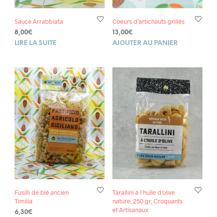
Sauce Arrabbiata
Coeurs d’artichauts grillés
8,00
€
13,00
€
LIRE LA SUITE
AJOUTER AU PANIER
Fusilli de blé ancien
Tarallini à l’huile d’olive
Timilia
nature, 250 gr, Croquants
et Artisanaux
6,30
€