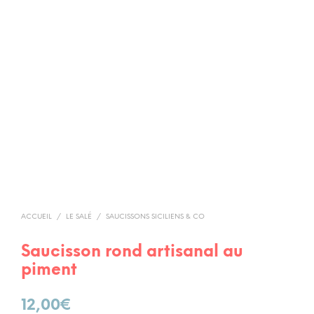
ACCUEIL
/
LE SALÉ
/
SAUCISSONS SICILIENS & CO
Saucisson rond artisanal au
piment
12,00
€