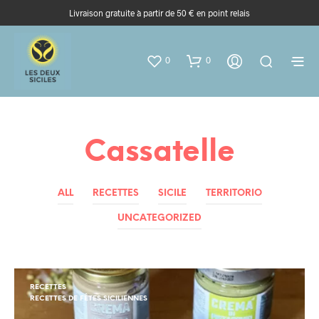
Livraison gratuite à partir de 50 € en point relais
0
0
Cassatelle
ALL
RECETTES
SICILE
TERRITORIO
UNCATEGORIZED
RECETTES
RECETTES DE FÊTES SICILIENNES