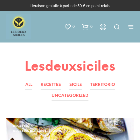
Livraison gratuite à partir de 50 € en point relais
0
0
Lesdeuxsiciles
ALL
RECETTES
SICILE
TERRITORIO
UNCATEGORIZED
RECETTES
RECETTES DE TOUS LES JOURS