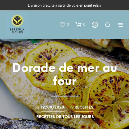
Livraison gratuite à partir de 50 € en point relais
0
0
Dorade de mer au
four
on
in
,
19/08/2020
RECETTES
RECETTES DE TOUS LES JOURS