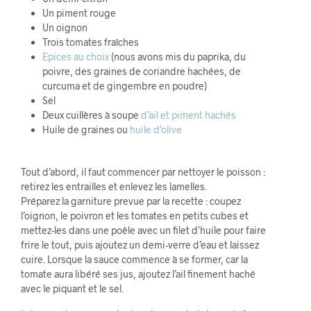
Un piment rouge
Un oignon
Trois tomates fraîches
Epices au choix
(nous avons mis du paprika, du
poivre, des graines de coriandre hachées, de
curcuma et de gingembre en poudre)
Sel
Deux cuillères à soupe
d’ail et piment hachés
Huile de graines ou
huile d’olive
Tout d’abord, il faut commencer par nettoyer le poisson :
retirez les entrailles et enlevez les lamelles.
Préparez la garniture prevue par la recette : coupez
l’oignon, le poivron et les tomates en petits cubes et
mettez-les dans une poêle avec un filet d’huile pour faire
frire le tout, puis ajoutez un demi-verre d’eau et laissez
cuire. Lorsque la sauce commence à se former, car la
tomate aura libéré ses jus, ajoutez l’ail finement haché
avec le piquant et le sel.