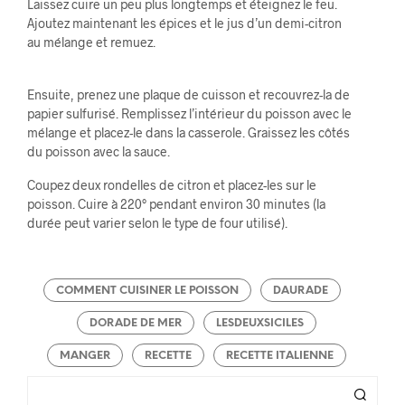
Laissez cuire un peu plus longtemps et éteignez le feu.
Ajoutez maintenant les épices et le jus d’un demi-citron
au mélange et remuez.
Ensuite, prenez une plaque de cuisson et recouvrez-la de
papier sulfurisé. Remplissez l’intérieur du poisson avec le
mélange et placez-le dans la casserole. Graissez les côtés
du poisson avec la sauce.
Coupez deux rondelles de citron et placez-les sur le
poisson. Cuire à 220° pendant environ 30 minutes (la
durée peut varier selon le type de four utilisé).
COMMENT CUISINER LE POISSON
DAURADE
DORADE DE MER
LESDEUXSICILES
MANGER
RECETTE
RECETTE ITALIENNE