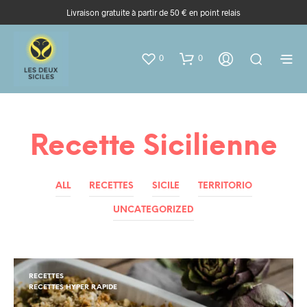
Livraison gratuite à partir de 50 € en point relais
0
0
Recette Sicilienne
ALL
RECETTES
SICILE
TERRITORIO
UNCATEGORIZED
RECETTES
RECETTES HYPER RAPIDE